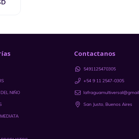
SD
ías
Contactanos
5491125470305
RS
+54 9 11 2547-0305
 DEL NIÑO
lafraguamultiversal@gmai
S
San Justo, Buenos Aires
NMEDIATA