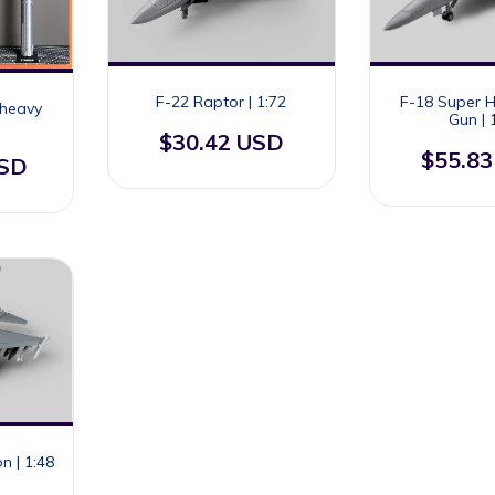
F-22 Raptor | 1:72
F-18 Super 
rheavy
Gun | 
$30.42 USD
$55.8
USD
n | 1:48