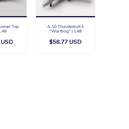
Hornet Top
A-10 Thunderbolt II
1:48
"Warthog" | 1:48
3 USD
$58.77 USD