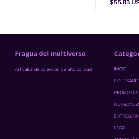
$55.83 U
Fragua del multiverso
Categor
INICIO
Artículos de colección de alta calidad
LIGHTSABE
PROMO DIA
NOVEDADE
ENTREGA I
LEGO