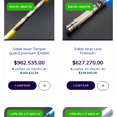
ENVÍO GRATIS
ENVÍO GRATIS
Sable laser Temple
Sable laser Leia
guard premium (Doble)
Premium
$962.535,00
$627.270,00
6
cuotas sin interés de
6
cuotas sin interés de
$160.422,50
$104.545,00
COMPRAR
COMPRAR
-10% EN 2 Ó MAS U/
-10% EN 2 Ó MAS U/