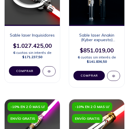
Sable laser Inquisidores
Sable laser Anakin
(Kyber expuesto)
Neopixel
$1.027.425,00
$851.019,00
6
cuotas sin interés de
$171.237,50
6
cuotas sin interés de
$141.836,50
COMPRAR
COMPRAR
-10% EN 2 Ó MAS U/
-10% EN 2 Ó MAS U/
ENVÍO GRATIS
ENVÍO GRATIS