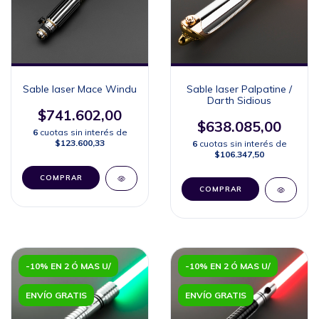
Sable laser Mace Windu
Sable laser Palpatine /
Darth Sidious
$741.602,00
$638.085,00
6
cuotas sin interés de
$123.600,33
6
cuotas sin interés de
$106.347,50
COMPRAR
COMPRAR
-10% EN 2 Ó MAS U/
-10% EN 2 Ó MAS U/
ENVÍO GRATIS
ENVÍO GRATIS