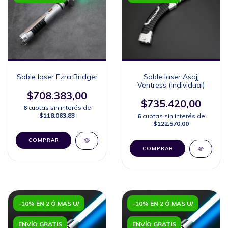
Sable laser Ezra Bridger
Sable laser Asajj
Ventress (Individual)
$708.383,00
$735.420,00
6
cuotas sin interés de
$118.063,83
6
cuotas sin interés de
$122.570,00
COMPRAR
COMPRAR
-10% EN 2 Ó MAS U/
-10% EN 2 Ó MAS U/
ENVÍO GRATIS
ENVÍO GRATIS