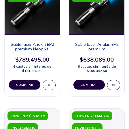
Sable laser Anakin EP2
Sable laser Anakin EP2
premium Neopixel
premium
$789.495,00
$638.085,00
6
cuotas sin interés de
6
cuotas sin interés de
$131.582,50
$106.347,50
COMPRAR
COMPRAR
-10% EN 2 Ó MAS U/
-10% EN 2 Ó MAS U/
ENVÍO GRATIS
ENVÍO GRATIS