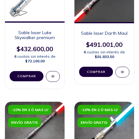
Sable laser Luke
Sable laser Darth Maul
Skywalker premium
$491.001,00
$432.600,00
6
cuotas sin interés de
6
cuotas sin interés de
$81.833,50
$72.100,00
COMPRAR
COMPRAR
-10% EN 2 Ó MAS U/
-10% EN 2 Ó MAS U/
ENVÍO GRATIS
ENVÍO GRATIS