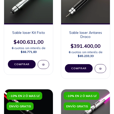
Sable laser Kit Fisto
Sable laser Antares
Draco
$400.631,00
$391.400,00
6
cuotas sin interés de
$66.771,83
6
cuotas sin interés de
$65.233,33
COMPRAR
COMPRAR
-10% EN 2 Ó MAS U/
-10% EN 2 Ó MAS U/
ENVÍO GRATIS
ENVÍO GRATIS