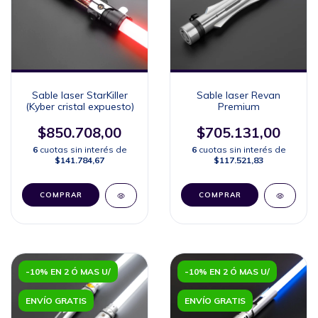
Sable laser StarKiller
Sable laser Revan
(Kyber cristal expuesto)
Premium
$850.708,00
$705.131,00
6
cuotas sin interés de
6
cuotas sin interés de
$141.784,67
$117.521,83
COMPRAR
COMPRAR
-10% EN 2 Ó MAS U/
-10% EN 2 Ó MAS U/
ENVÍO GRATIS
ENVÍO GRATIS