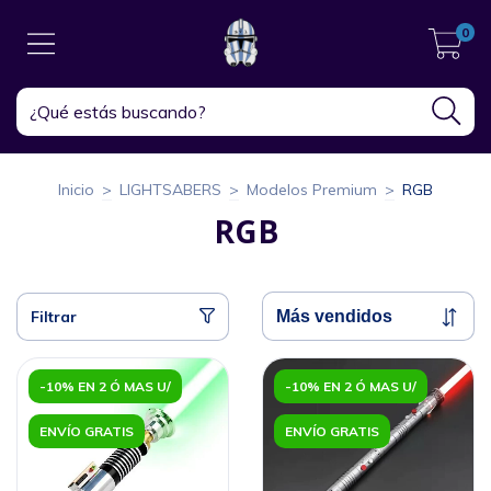
0
Inicio
>
LIGHTSABERS
>
Modelos Premium
>
RGB
RGB
Filtrar
-10% EN 2 Ó MAS U/
-10% EN 2 Ó MAS U/
ENVÍO GRATIS
ENVÍO GRATIS