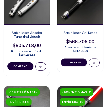
Sable laser Ahsoka
Sable laser Cal Kestis
Tano (Individual)
$566.706,00
$805.718,00
6
cuotas sin interés de
$94.451,00
6
cuotas sin interés de
$134.286,33
COMPRAR
COMPRAR
-10% EN 2 Ó MAS U/
-10% EN 2 Ó MAS U/
ENVÍO GRATIS
ENVÍO GRATIS