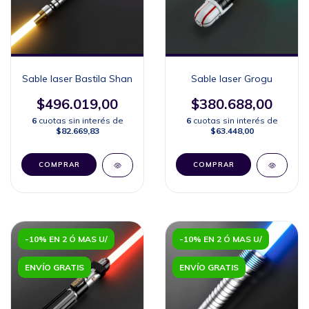
Sable laser Bastila Shan
Sable laser Grogu
$496.019,00
$380.688,00
6
cuotas sin interés de
6
cuotas sin interés de
$82.669,83
$63.448,00
COMPRAR
COMPRAR
-10% EN 2 Ó MAS U/
-10% EN 2 Ó MAS U/
ENVÍO GRATIS
ENVÍO GRATIS