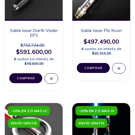
Sable laser Darth Vader
Sable laser Plo Koon
EP3
$497.490,00
$752.724,00
6
cuotas sin interés de
$591.600,00
$82.915,00
6
cuotas sin interés de
$98.600,00
COMPRAR
COMPRAR
-10% EN 2 Ó MAS U/
-10% EN 2 Ó MAS U/
ENVÍO GRATIS
ENVÍO GRATIS