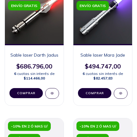
ENVÍO GRATIS
ENVÍO GRATIS
Sable laser Darth Jadus
Sable laser Mara Jade
$686.796,00
$494.747,00
6
cuotas sin interés de
6
cuotas sin interés de
$114.466,00
$82.457,83
COMPRAR
COMPRAR
-10% EN 2 Ó MAS U/
-10% EN 2 Ó MAS U/