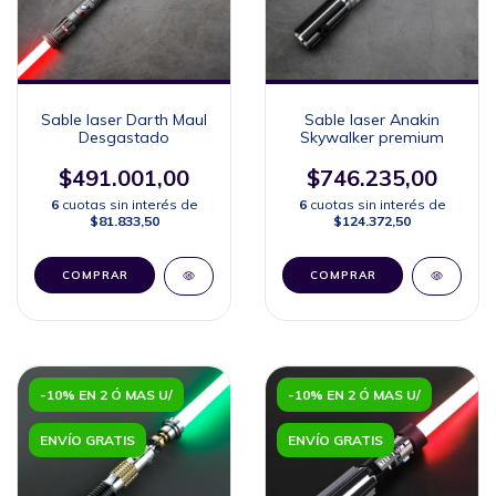
Sable laser Darth Maul
Sable laser Anakin
Desgastado
Skywalker premium
$491.001,00
$746.235,00
6
cuotas sin interés de
6
cuotas sin interés de
$81.833,50
$124.372,50
COMPRAR
COMPRAR
-10% EN 2 Ó MAS U/
-10% EN 2 Ó MAS U/
ENVÍO GRATIS
ENVÍO GRATIS