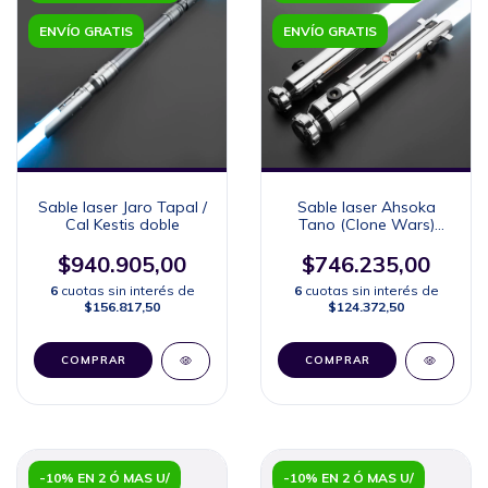
ENVÍO GRATIS
ENVÍO GRATIS
Sable laser Jaro Tapal /
Sable laser Ahsoka
Cal Kestis doble
Tano (Clone Wars)
(Individual)
$940.905,00
$746.235,00
6
cuotas sin interés de
6
cuotas sin interés de
$156.817,50
$124.372,50
COMPRAR
COMPRAR
-10% EN 2 Ó MAS U/
-10% EN 2 Ó MAS U/