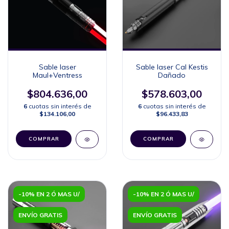
Sable laser
Sable laser Cal Kestis
Maul+Ventress
Dañado
$804.636,00
$578.603,00
6
cuotas sin interés de
6
cuotas sin interés de
$134.106,00
$96.433,83
COMPRAR
COMPRAR
-10% EN 2 Ó MAS U/
-10% EN 2 Ó MAS U/
ENVÍO GRATIS
ENVÍO GRATIS