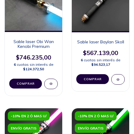
Sable laser Obi Wan
Sable laser Baylan Skoll
Kenobi Premium
$567.139,00
$746.235,00
6
cuotas sin interés de
6
cuotas sin interés de
$94.523,17
$124.372,50
COMPRAR
COMPRAR
-10% EN 2 Ó MAS U/
-10% EN 2 Ó MAS U/
ENVÍO GRATIS
ENVÍO GRATIS