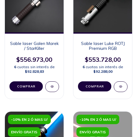
Sable laser Galen Marek
Sable laser Luke ROTJ
/ StarKiller
Premium RGB
$556.973,00
$553.728,00
6
cuotas sin interés de
6
cuotas sin interés de
$92.828,83
$92.288,00
COMPRAR
COMPRAR
-10% EN 2 Ó MAS U/
-10% EN 2 Ó MAS U/
ENVÍO GRATIS
ENVÍO GRATIS