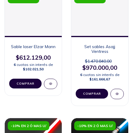
Sable laser Elzar Mann
Set sables Asajj
Ventress
$612.129,00
$1.470.840,00
6
cuotas sin interés de
$970.000,00
$102.021,50
6
cuotas sin interés de
$161.666,67
COMPRAR
COMPRAR
-10% EN 2 Ó MAS U/
-10% EN 2 Ó MAS U/