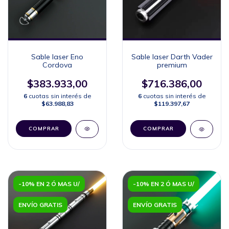
Sable laser Eno
Sable laser Darth Vader
Cordova
premium
$383.933,00
$716.386,00
6
cuotas sin interés de
6
cuotas sin interés de
$63.988,83
$119.397,67
COMPRAR
COMPRAR
-10% EN 2 Ó MAS U/
-10% EN 2 Ó MAS U/
ENVÍO GRATIS
ENVÍO GRATIS