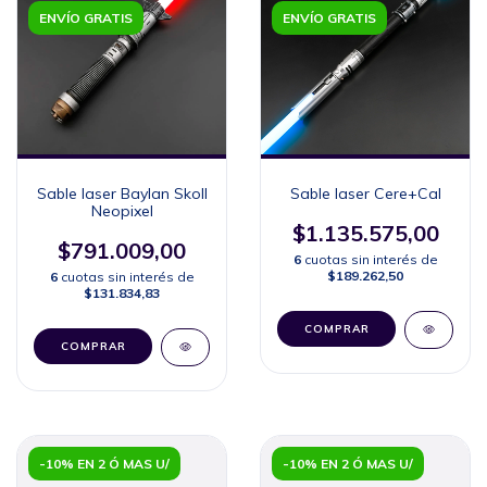
ENVÍO GRATIS
ENVÍO GRATIS
Sable laser Baylan Skoll
Sable laser Cere+Cal
Neopixel
$1.135.575,00
$791.009,00
6
cuotas sin interés de
$189.262,50
6
cuotas sin interés de
$131.834,83
COMPRAR
COMPRAR
-10% EN 2 Ó MAS U/
-10% EN 2 Ó MAS U/