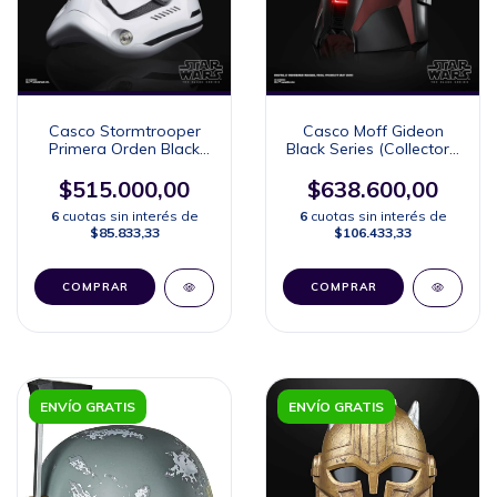
Casco Stormtrooper
Casco Moff Gideon
Primera Orden Black
Black Series (Collector's
Series (Collector's
Edition)
Edition)
$515.000,00
$638.600,00
6
cuotas sin interés de
6
cuotas sin interés de
$85.833,33
$106.433,33
ENVÍO GRATIS
ENVÍO GRATIS