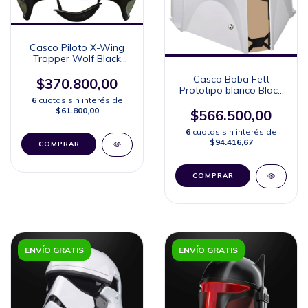
Casco Piloto X-Wing
Trapper Wolf Black
Series (Collector's
Casco Boba Fett
Edition)
$370.800,00
Prototipo blanco Black
Series (Collector's
6
cuotas sin interés de
$61.800,00
Edition)
$566.500,00
6
cuotas sin interés de
$94.416,67
ENVÍO GRATIS
ENVÍO GRATIS