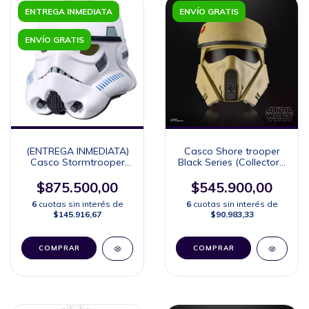
ENTREGA INMEDIATA
ENVÍO GRATIS
ENVÍO GRATIS
(ENTREGA INMEDIATA)
Casco Shore trooper
Casco Stormtrooper
Black Series (Collector's
Black Series (Collector's
Edition)
Edition)
$875.500,00
$545.900,00
6
cuotas sin interés de
6
cuotas sin interés de
$145.916,67
$90.983,33