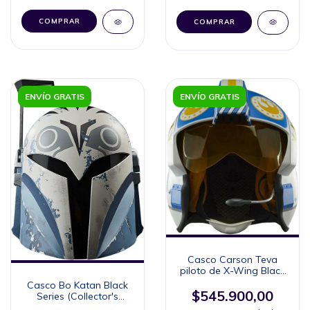
ENVÍO GRATIS
ENVÍO GRATIS
Casco Carson Teva
piloto de X-Wing Black
Series (Collector's
Casco Bo Katan Black
Edition)
$545.900,00
Series (Collector's
Edition)