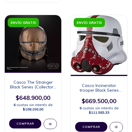
ENVÍO GRATIS
ENVÍO GRATIS
Casco The Stranger
Casco Incinerator
Black Series (Collector's
trooper Black Series
Edition)
(Collector's Edition)
$648.900,00
$669.500,00
6
cuotas sin interés de
6
cuotas sin interés de
$108.150,00
$111.583,33