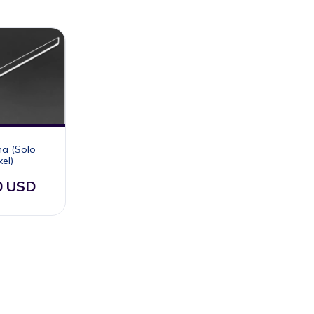
na (Solo
el)
0 USD