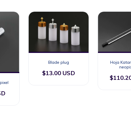
Hoja Kata
Blade plug
neopix
$13.00 USD
$110.2
ixel
SD