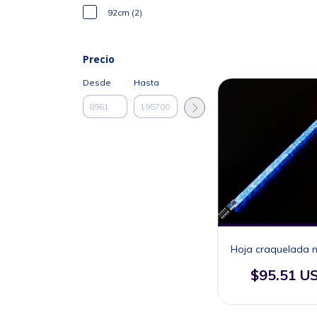
92cm (2)
Precio
Desde
Hasta
Hoja craquelada n
$95.51 U