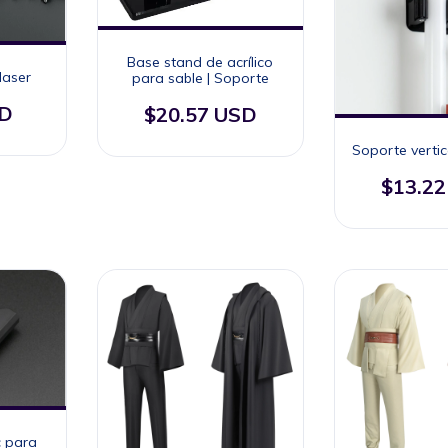
Base stand de acrílico
laser
para sable | Soporte
SD
$20.57 USD
Soporte verti
$13.2
c para