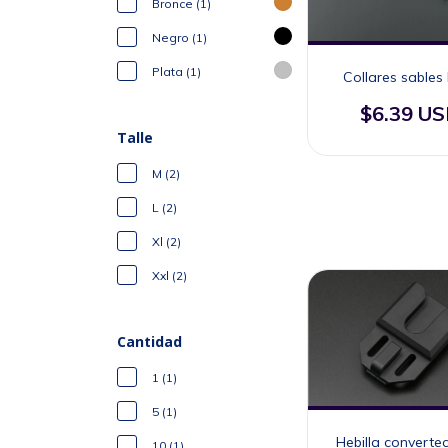
Bronce (1)
Negro (1)
Plata (1)
Collares sables 
$6.39 U
Talle
M (2)
L (2)
Xl (2)
Xxl (2)
Cantidad
1 (1)
5 (1)
Hebilla converte
10 (1)