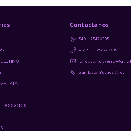
ías
Contactanos
5491125470305
RS
+54 9 11 2547-0305
 DEL NIÑO
lafraguamultiversal@gmai
S
San Justo, Buenos Aires
NMEDIATA
S PRODUCTOS
OS