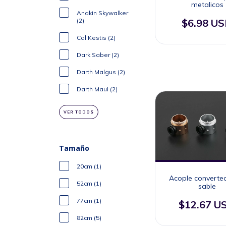
metalicos
Anakin Skywalker
$6.98 U
(2)
Cal Kestis (2)
Dark Saber (2)
Darth Malgus (2)
Darth Maul (2)
VER TODOS
Tamaño
20cm (1)
Acople converte
52cm (1)
sable
77cm (1)
$12.67 U
82cm (5)