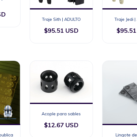
SD
Traje Sith | ADULTO
Traje Jedi 
$95.51 USD
$95.5
Acople para sables
$12.67 USD
publica
Lingote d