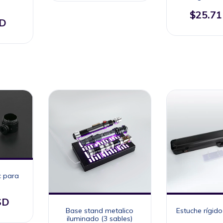
$25.7
SD
c para
SD
Base stand metalico
Estuche rígido
iluminado (3 sables)