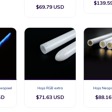
$139.5
$69.79 USD
eopixel
Hoja RGB extra
Hoja Neopi
SD
$71.63 USD
$88.1