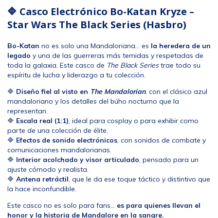
🔷 Casco Electrónico Bo-Katan Kryze –
Star Wars The Black Series (Hasbro)
Bo-Katan
no es solo una Mandaloriana… es
la heredera de un
legado
y una de las guerreras más temidas y respetadas de
toda la galaxia. Este casco de
The Black Series
trae todo su
espíritu de lucha y liderazgo a tu colección.
🔷
Diseño fiel al visto en
The Mandalorian
, con el clásico azul
mandaloriano y los detalles del búho nocturno que la
representan.
🔷
Escala real (1:1)
, ideal para cosplay o para exhibir como
parte de una colección de élite.
🔷
Efectos de sonido electrónicos
, con sonidos de combate y
comunicaciones mandalorianas.
🔷
Interior acolchado y visor articulado
, pensado para un
ajuste cómodo y realista.
🔷
Antena retráctil
, que le da ese toque táctico y distintivo que
la hace inconfundible.
Este casco no es solo para fans…
es para quienes llevan el
honor y la historia de Mandalore en la sangre.