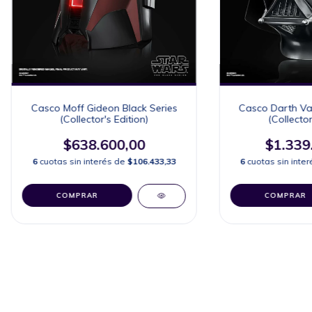
Casco Moff Gideon Black Series
Casco Darth Vad
(Collector's Edition)
(Collector
$638.600,00
$1.339
6
cuotas sin interés de
$106.433,33
6
cuotas sin inte