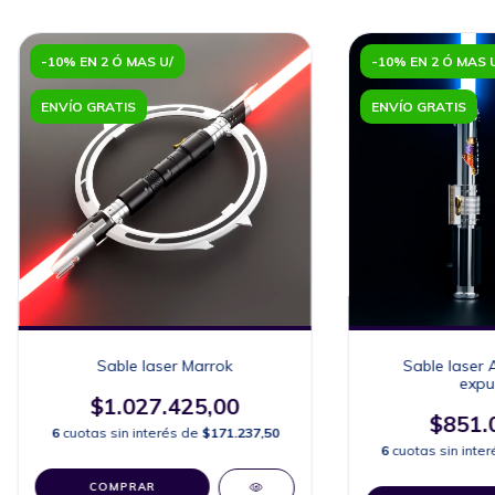
-10% EN 2 Ó MAS U/
-10% EN 2 Ó MAS 
ENVÍO GRATIS
ENVÍO GRATIS
Sable laser Marrok
Sable laser 
expu
$1.027.425,00
$851.
6
cuotas sin interés de
$171.237,50
6
cuotas sin inte
COMPRAR